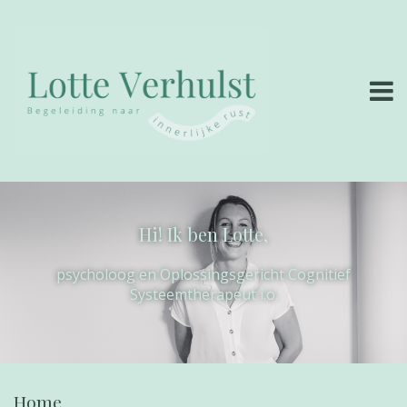
Overslaan en naar de inhoud gaan
Hi! Ik ben Lotte,
psycholoog en Oplossingsgericht Cognitief
Systeemtherapeut i.o.
Home